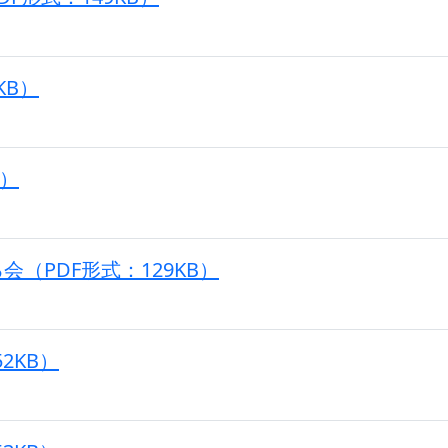
KB）
B）
（PDF形式：129KB）
2KB）