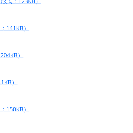
式：123KB）
141KB）
04KB）
1KB）
150KB）