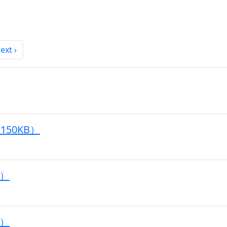
ext ›
50KB）
B）
B）