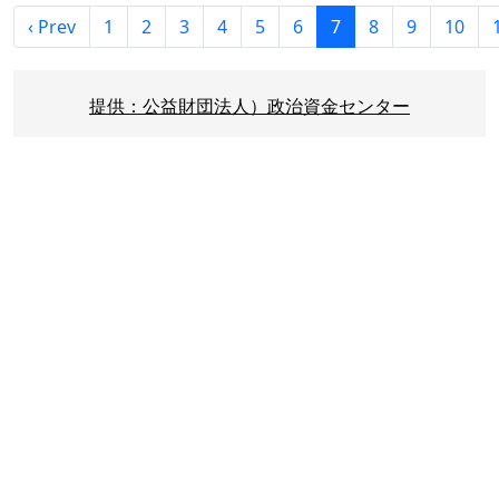
‹ Prev
1
2
3
4
5
6
7
8
9
10
提供：公益財団法人）政治資金センター