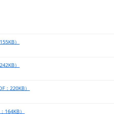
155KB）
242KB）
F：220KB）
：164KB）