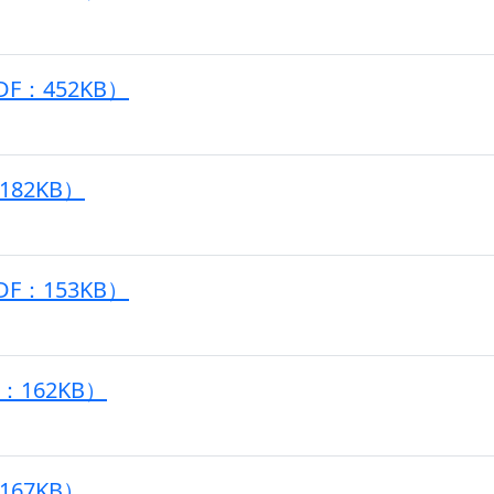
F：452KB）
182KB）
F：153KB）
：162KB）
167KB）