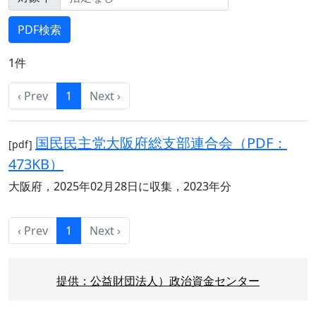
1件
‹ Prev
1
Next ›
国民民主党大阪府総支部連合会（PDF：
[pdf]
473KB）
大阪府，2025年02月28日に収集，2023年分
‹ Prev
1
Next ›
提供：公益財団法人）政治資金センター