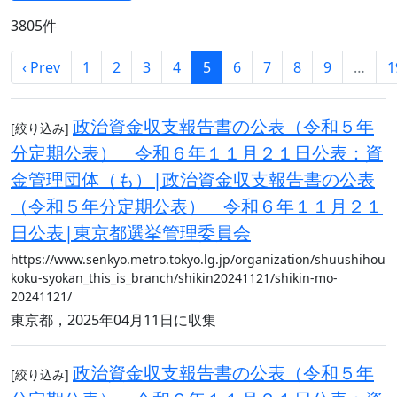
3805件
‹ Prev
1
2
3
4
5
6
7
8
9
…
1
政治資金収支報告書の公表（令和５年
[絞り込み]
分定期公表） 令和６年１１月２１日公表：資
金管理団体（も）|政治資金収支報告書の公表
（令和５年分定期公表） 令和６年１１月２１
日公表|東京都選挙管理委員会
https://www.senkyo.metro.tokyo.lg.jp/organization/shuushihou
koku-syokan_this_is_branch/shikin20241121/shikin-mo-
20241121/
東京都，2025年04月11日に収集
政治資金収支報告書の公表（令和５年
[絞り込み]