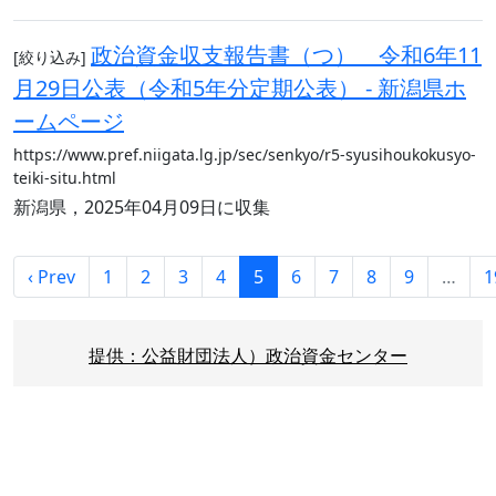
政治資金収支報告書（つ） 令和6年11
[絞り込み]
月29日公表（令和5年分定期公表） - 新潟県ホ
ームページ
https://www.pref.niigata.lg.jp/sec/senkyo/r5-syusihoukokusyo-
teiki-situ.html
新潟県，2025年04月09日に収集
‹ Prev
1
2
3
4
5
6
7
8
9
…
1
提供：公益財団法人）政治資金センター