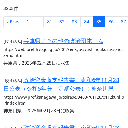
3805件
‹ Prev
1
…
81
82
83
84
85
86
87
兵庫県／その他の政治団体 ム
[絞り込み]
https://web.pref.hyogo.lg.jp/si01/senkyo/syushihoukoku/sonot
a/mu.html
兵庫県，2025年02月28日に収集
政治資金収支報告書 令和6年11月28
[絞り込み]
日公表（令和5年分 定期公表） : 神奈川県
https://www.pref.kanagawa.jp/osirase/9400/r61128/0112kuni_s
i/index.html
神奈川県，2025年02月28日に収集
政治資金収支報告書 令和6年11月28